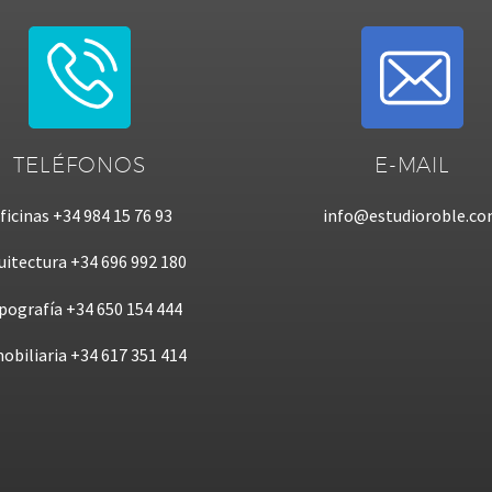
TELÉFONOS
E-MAIL
ficinas +34 984 15 76 93
info@estudioroble.c
uitectura +34 696 992 180
pografía +34 650 154 444
obiliaria +34 617 351 414