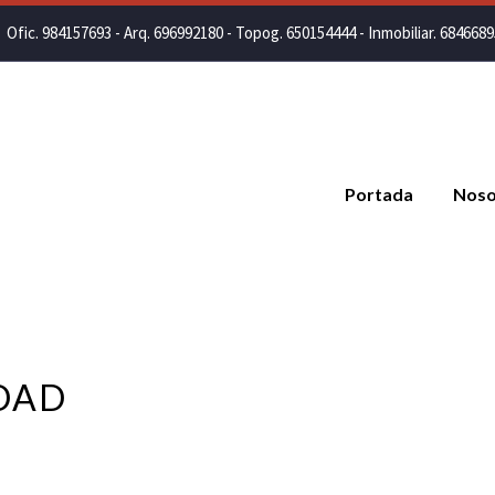
Ofic. 984157693 - Arq. 696992180 - Topog. 650154444 - Inmobiliar. 684668
Portada
Noso
IDAD