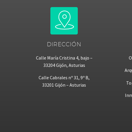
DIRECCIÓN
Calle María Cristina 4, bajo –
O
33204 Gijón, Asturias
Arq
Calle Cabrales nº 31, 9º B,
To
33201 Gijón – Asturias
Inm