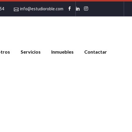
954
info@estudioroble.com
tros
Servicios
Inmuebles
Contactar